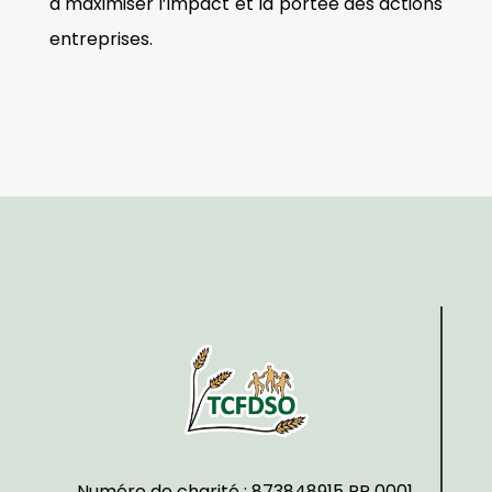
à maximiser l’impact et la portée des actions
entreprises.
Numéro de charité : 873848915 RR 0001