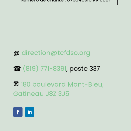
@
direction@tcfdso.org
☎
(819) 771-8391
, poste 337
180 boulevard Mont-Bleu,
Gatineau J8Z 3J5