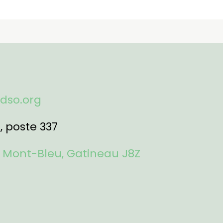
fdso.org
1
, poste 337
 Mont-Bleu, Gatineau J8Z