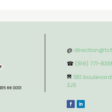
@
direction@tc
☎
(819) 771-839
180 boulevard
3J5
915 RR 0001