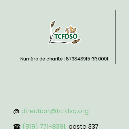
Numéro de charité : 873848915 RR 0001
@
direction@tcfdso.org
☎
(819) 771-8391
, poste 337