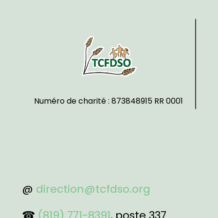
Numéro de charité : 873848915 RR 0001
@
direction@tcfdso.org
☎
(819) 771-8391
, poste 337