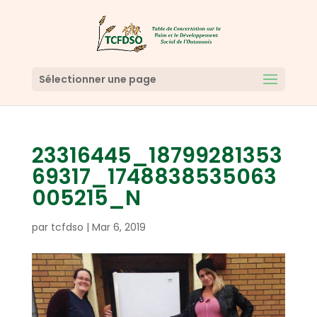
Sélectionner une page
23316445_18799281353
69317_1748838535063
005215_N
par
tcfdso
|
Mar 6, 2019