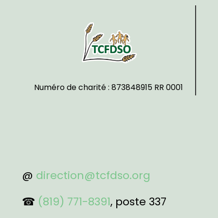
Numéro de charité : 873848915 RR 0001
@
direction@tcfdso.org
☎
(819) 771-8391
, poste 337