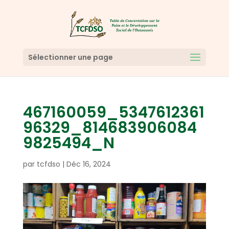
Sélectionner une page
467160059_5347612361
96329_814683906084
9825494_N
par
tcfdso
|
Déc 16, 2024