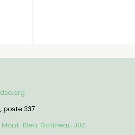
fdso.org
1
, poste 337
 Mont-Bleu, Gatineau J8Z