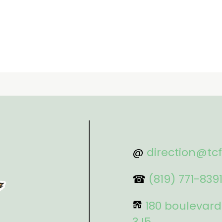
@
direction@tc
☎
(819) 771-839
180 boulevard
3J5