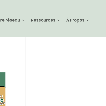
re réseau
Ressources
À Propos