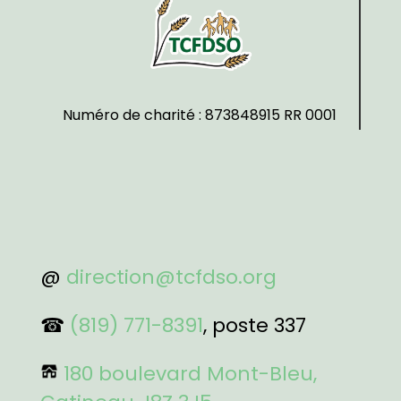
Numéro de charité : 873848915 RR 0001
@
direction@tcfdso.org
☎
(819) 771-8391
, poste 337
180 boulevard Mont-Bleu,