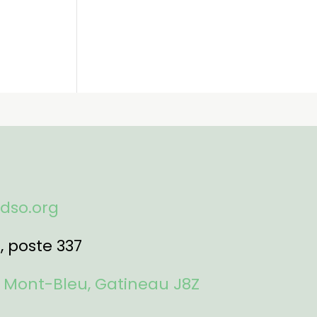
fdso.org
1
, poste 337
 Mont-Bleu, Gatineau J8Z