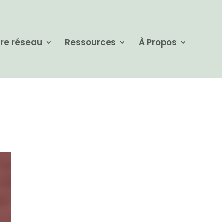
re réseau
Ressources
À Propos