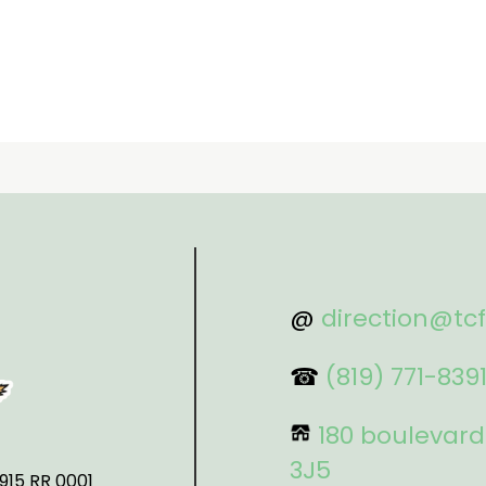
@
direction@tc
☎
(819) 771-839
180 boulevard
3J5
915 RR 0001