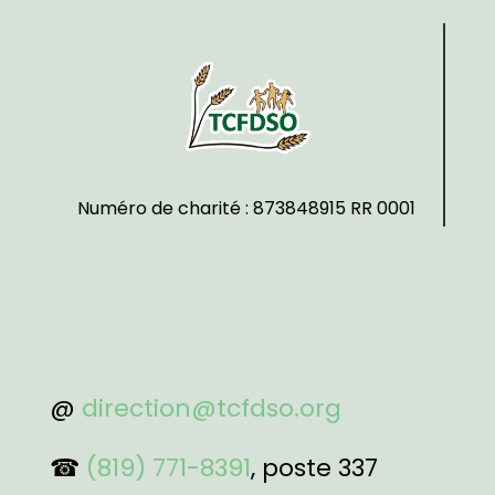
Numéro de charité : 873848915 RR 0001
@
direction@tcfdso.org
☎
(819) 771-8391
, poste 337