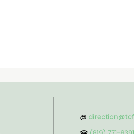
@
direction@tc
☎
(819) 771-839