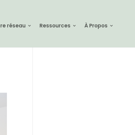
re réseau
Ressources
À Propos