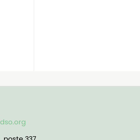
fdso.org
1
, poste 337