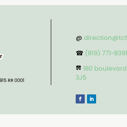
@
direction@tc
☎
(819) 771-839
180 boulevard
3J5
915 RR 0001