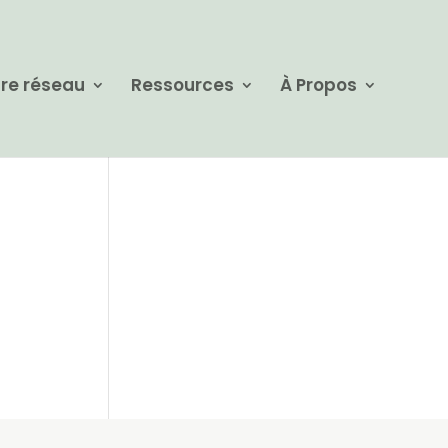
re réseau
Ressources
À Propos