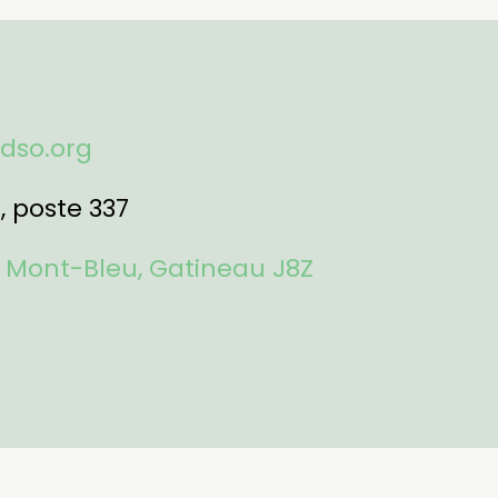
fdso.org
1
, poste 337
 Mont-Bleu, Gatineau J8Z