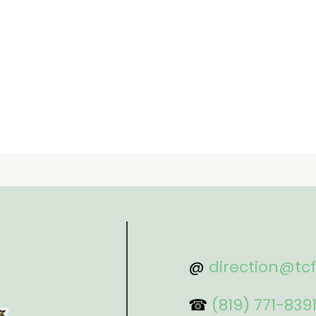
@
direction@tc
☎
(819) 771-839