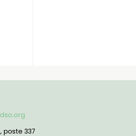
fdso.org
1
, poste 337