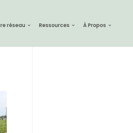
re réseau
Ressources
À Propos