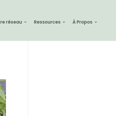
re réseau
Ressources
À Propos