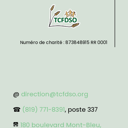
Numéro de charité : 873848915 RR 0001
@
direction@tcfdso.org
☎
(819) 771-8391
, poste 337
180 boulevard Mont-Bleu,