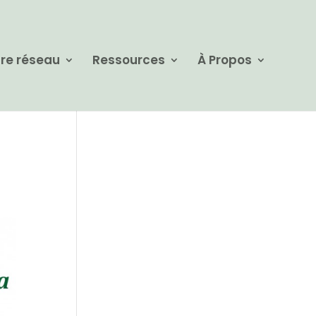
re réseau
Ressources
À Propos