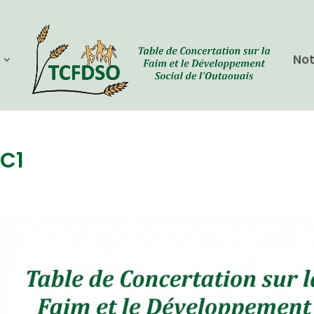
Not
C1