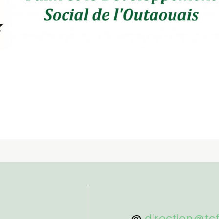
@
direction@tc