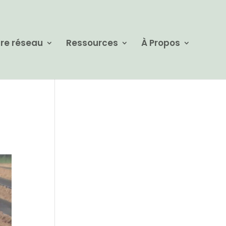
re réseau
Ressources
À Propos