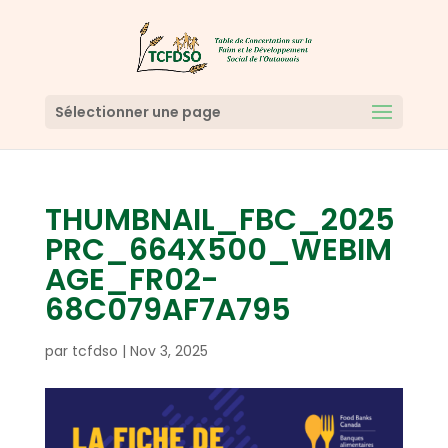
Sélectionner une page
THUMBNAIL_FBC_2025
PRC_664X500_WEBIM
AGE_FR02-
68C079AF7A795
par
tcfdso
|
Nov 3, 2025