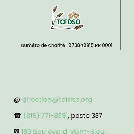
Numéro de charité : 873848915 RR 0001
@
direction@tcfdso.org
☎
(819) 771-8391
, poste 337
180 boulevard Mont-Bleu,