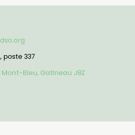
fdso.org
1
, poste 337
 Mont-Bleu, Gatineau J8Z