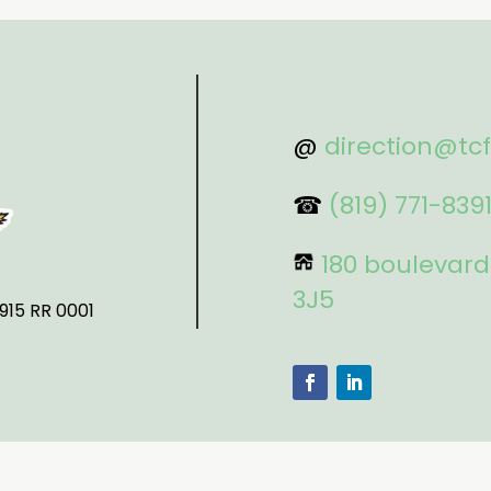
@
direction@tc
☎
(819) 771-839
180 boulevard
3J5
915 RR 0001