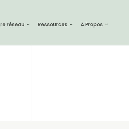
re réseau
Ressources
À Propos