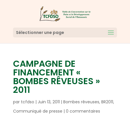
Sélectionner une page
CAMPAGNE DE
FINANCEMENT «
BOMBES RÊVEUSES »
2011
par
tcfdso
|
Juin 13, 2011
|
Bombes rêveuses
,
BR2011
,
Communiqué de presse
|
0 commentaires