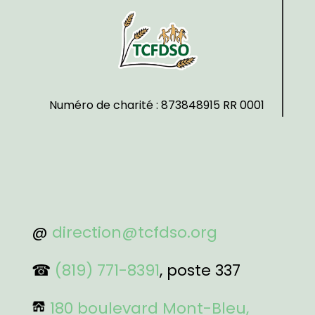
Numéro de charité : 873848915 RR 0001
@
direction@tcfdso.org
☎
(819) 771-8391
, poste 337
180 boulevard Mont-Bleu,