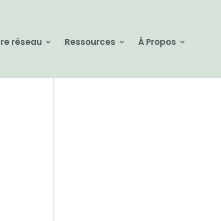
re réseau
Ressources
À Propos