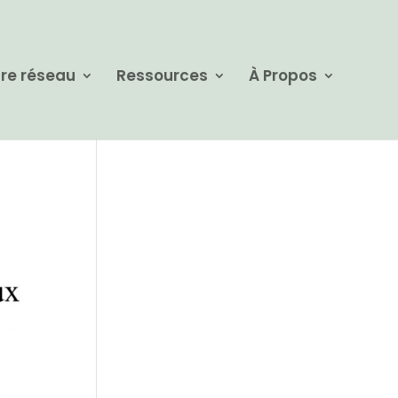
re réseau
Ressources
À Propos