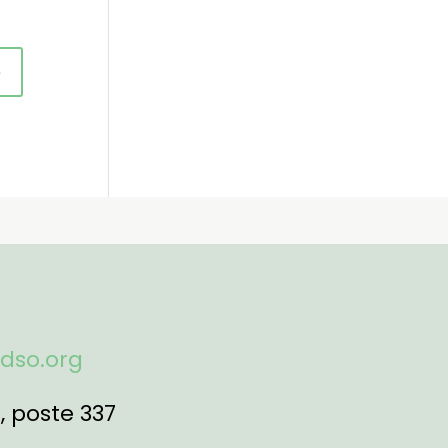
fdso.org
1
, poste 337