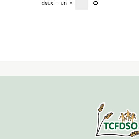
deux
−
un
=