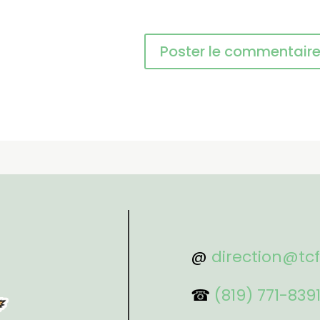
@
direction@tc
☎
(819) 771-839