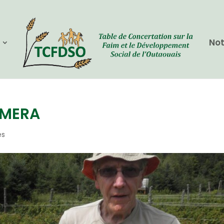
Not
AMERA
es