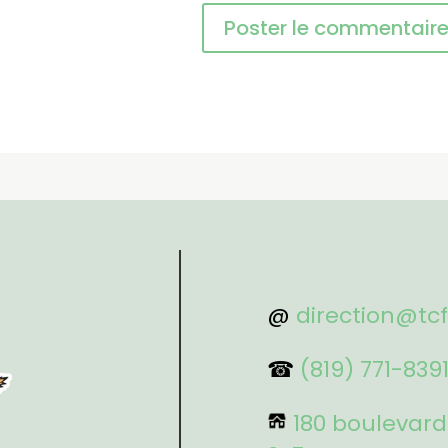
@
direction@tc
☎
(819) 771-839
180 boulevard