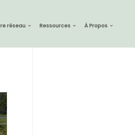
re réseau
Ressources
À Propos