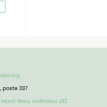
fdso.org
1
, poste 337
 Mont-Bleu, Gatineau J8Z